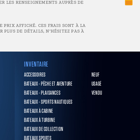
IER LES RENSEIGNEMENTS AUPRÈS DE
 PRIX AFFICHÉ. CES FRAIS SONT À LA
 PLUS DE DÉTAILS, N’HÉSITEZ PAS À
INVENTAIRE
ACCESSOIRES
NEUF
BATEAUX - PÊCHE ET AVENTURE
USAGÉ
BATEAUX - PLAISANCES
VENDU
BATEAUX - SPORTS NAUTIQUES
BATEAUX À CABINE
BATEAUX À TURBINE
BATEAUX DE COLLECTION
BATEAUX SPORTS