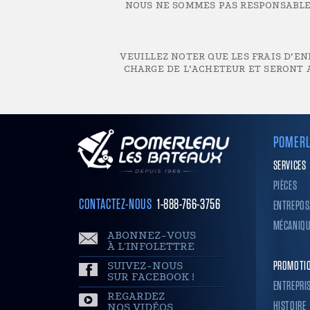
NOUS NE SOMMES PAS RESPONSABLES
VEUILLEZ NOTER QUE LES FRAIS D’EN
CHARGE DE L’ACHETEUR ET SERONT A
POMERL
SERVICES
PIÈCES
CONTACTEZ-NOUS
1-888-766-3756
ENTREPOS
MÉCANIQU
ABONNEZ-VOUS
À L'INFOLETTRE
SUIVEZ-NOUS
PROMOTI
SUR FACEBOOK !
ENTREPRI
REGARDEZ
HISTOIRE
NOS VIDÉOS