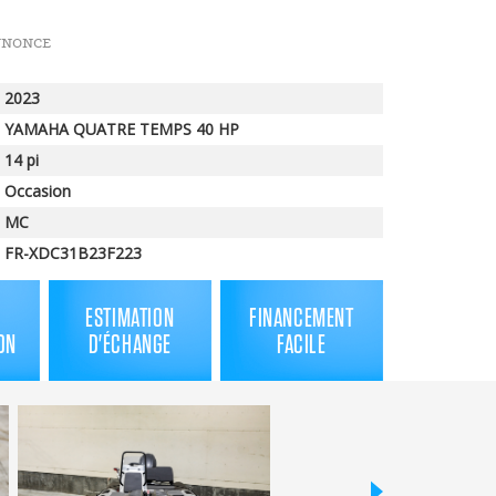
en
NNONCE
solde
2023
YAMAHA QUATRE TEMPS 40 HP
14 pi
Occasion
MC
FR-XDC31B23F223
ESTIMATION
FINANCEMENT
ON
D'ÉCHANGE
FACILE