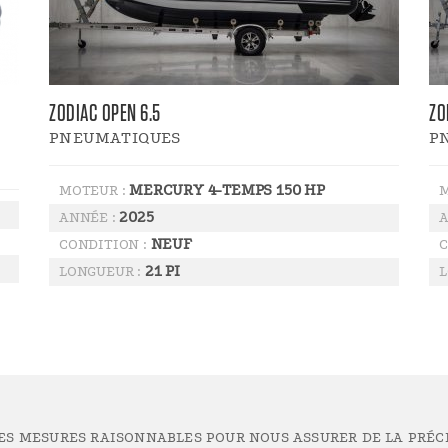
ZODIAC OPEN 6.5
ZO
PNEUMATIQUES
P
MERCURY 4-TEMPS 150 HP
MOTEUR :
M
2025
ANNÉE :
A
NEUF
CONDITION :
C
21 PI
LONGUEUR :
L
LES MESURES RAISONNABLES POUR NOUS ASSURER DE LA PRÉC