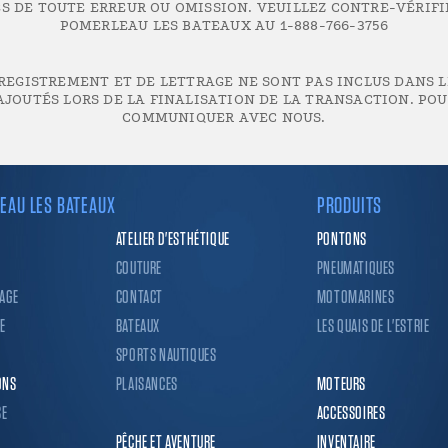
 DE TOUTE ERREUR OU OMISSION. VEUILLEZ CONTRE-VÉRIF
POMERLEAU LES BATEAUX AU 1-888-766-3756
REGISTREMENT ET DE LETTRAGE NE SONT PAS INCLUS DANS LE
JOUTÉS LORS DE LA FINALISATION DE LA TRANSACTION. POUR
COMMUNIQUER AVEC NOUS.
EAU LES BATEAUX
PRODUITS
ATELIER D'ESTHÉTIQUE
PONTONS
COUTURE
PNEUMATIQUES
AGE
CONTACT
MOTOMARINES
E
BATEAUX
LES QUAIS DE L'ESTRIE
SPORTS NAUTIQUES
ONS
PLAISANCES
MOTEURS
SE
ACCESSOIRES
PÊCHE ET AVENTURE
INVENTAIRE