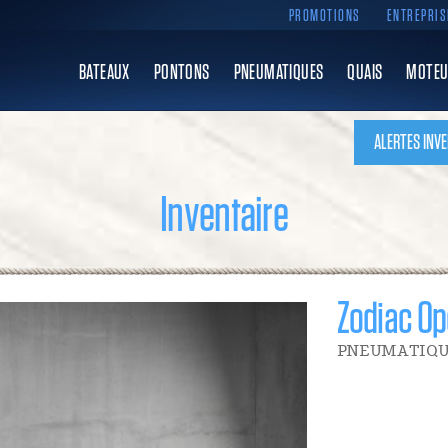
PROMOTIONS
ENTREPRIS
BATEAUX
PONTONS
PNEUMATIQUES
QUAIS
MOTEU
ALERTES INVE
Inventaire
Zodiac Op
PNEUMATIQU