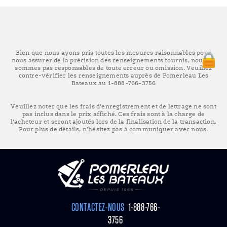
Bien que nous ayons pris toutes les mesures raisonnables pour
nous assurer de la précision des renseignements fournis, nous ne
sommes pas responsables de toute erreur ou omission. Veuillez
contre-vérifier les renseignements auprès de Pomerleau Les
Bateaux au 1-888-766-3756
Veuillez noter que les frais d’enregistrement et de lettrage ne sont
pas inclus dans le prix affiché. Ces frais sont à la charge de
l’acheteur et seront ajoutés lors de la finalisation de la transaction.
Pour plus de détails, n’hésitez pas à communiquer avec nous.
CONTACTEZ-NOUS
1-888-766-
3756