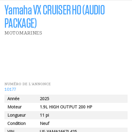
Yamaha VX CRUISER HO (AUDIO
PACKAGE)
MOTOMARINES
1 500 $
PROMO: PRENEZ LE LARGE
500 $
RABAIS POMLERLEAU
NUMÉRO DE L'ANNONCE
10177
Année
2025
Moteur
1.9L HIGH OUTPUT 200 HP
Longueur
11 pi
Condition
Neuf
VIN
US-YAMA1667L425