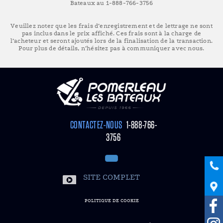
Bateaux au 1-888-766-3756
Veuillez noter que les frais d’enregistrement et de lettrage ne sont
pas inclus dans le prix affiché. Ces frais sont à la charge de
l’acheteur et seront ajoutés lors de la finalisation de la transaction.
Pour plus de détails, n’hésitez pas à communiquer avec nous.
CONTACTEZ-NOUS
1-888-766-
3756
SITE COMPLET
POLITIQUE DE COOKIE