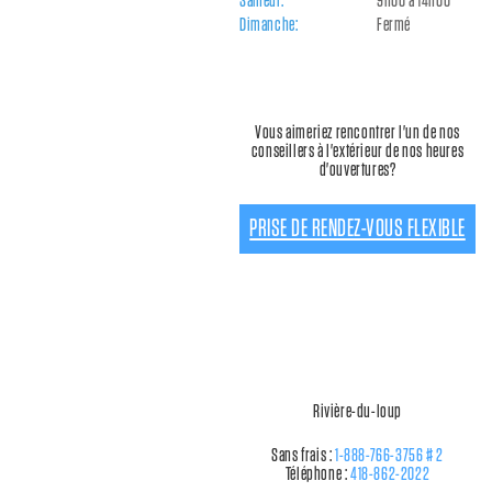
Samedi:
9h00 à 14h00
Dimanche:
Fermé
Vous aimeriez rencontrer l'un de nos
conseillers à l'extérieur de nos heures
d'ouvertures?
PRISE DE RENDEZ-VOUS FLEXIBLE
Rivière-du-loup
Sans frais :
1-888-766-3756 # 2
Téléphone :
418-862-2022