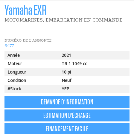
Yamaha EXR
MOTOMARINES, EMBARCATION EN COMMANDE
NUMÉRO DE L'ANNONCE
6477
Année
2021
Moteur
TR-1 1049 cc
Longueur
10 pi
Condition
Neuf
#Stock
YEP
DEMANDE D'INFORMATION
ESTIMATION D'ÉCHANGE
FINANCEMENT FACILE