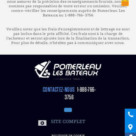
nous assurer de la précision des renseignements fournis, nous ne
sommes pas responsables de toute erreur ou omission. Veuillez
contre-vérifier les renseignements auprès de Pomerleau Les
Bateaux au 1-888-766-3756
Veuillez noter que les frais d’enregistrement et de lettrage ne sont
pas inclus dans le prix affiché. Ces frais sont à la charge de
l’acheteur et seront ajoutés lors de la finalisation de la transaction.
Pour plus de détails, n’hésitez pas à communiquer avec nous.
CONTACTEZ-NOUS
1-888-766-
3756
SITE COMPLET
POLITIQUE DE COOKIE