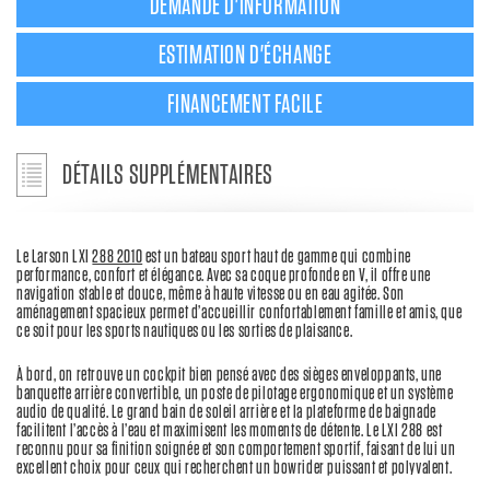
DEMANDE D'INFORMATION
ESTIMATION D'ÉCHANGE
FINANCEMENT FACILE
DÉTAILS SUPPLÉMENTAIRES
Le Larson LXI
288 2010
est un bateau sport haut de gamme qui combine
performance, confort et élégance. Avec sa coque profonde en V, il offre une
navigation stable et douce, même à haute vitesse ou en eau agitée. Son
aménagement spacieux permet d’accueillir confortablement famille et amis, que
ce soit pour les sports nautiques ou les sorties de plaisance.
À bord, on retrouve un cockpit bien pensé avec des sièges enveloppants, une
banquette arrière convertible, un poste de pilotage ergonomique et un système
audio de qualité. Le grand bain de soleil arrière et la plateforme de baignade
facilitent l’accès à l’eau et maximisent les moments de détente. Le LXI 288 est
reconnu pour sa finition soignée et son comportement sportif, faisant de lui un
excellent choix pour ceux qui recherchent un bowrider puissant et polyvalent.