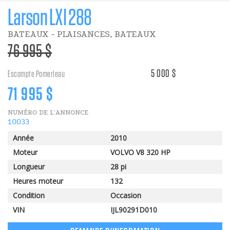
Larson LXI 288
BATEAUX - PLAISANCES, BATEAUX
>Prix
76 995 $
régulier
5 000 $
Escompte Pomerleau
Prix
71 995 $
NUMÉRO DE L'ANNONCE
en
10033
Année
2010
solde
Moteur
VOLVO V8 320 HP
Longueur
28 pi
Heures moteur
132
Condition
Occasion
VIN
IJL90291D010