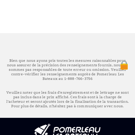
Bien que nous ayons pris toutes les mesures raisonnables pour
nous assurer de la précision des renseignements fournis, nous ne
sommes pas responsables de toute erreur ou omission. Veuillez
contre-vérifier les renseignements auprès de Pomerleau Les
Bateaux au 1-888-766-3756
Veuillez noter que les frais d’enregistrement et de lettrage ne sont
pas inclus dans le prix affiché. Ces frais sont à la charge de
l’acheteur et seront ajoutés lors de la finalisation de la transaction.
Pour plus de détails, n’hésitez pas à communiquer avec nous.