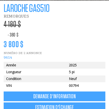
LAROCHE GAS510
REMORQUES
>Prix
4 180 $
régulier
- 380 $
Prix
3 800 $
NUMÉRO DE L'ANNONCE
en
9614
Année
2025
solde
Longueur
5 pi
Condition
Neuf
VIN
00794
DEMANDE D'INFORMATION
ESTIMATION D'ÉCHANGE