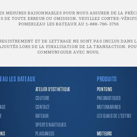
LES MESURES RAISONNABLES POUR NOUS ASSURER DE LA PRÉC
 DE TOUTE ERREUR OU OMISSION. VEUILLEZ CONTRE-VÉRIF
POMERLEAU LES BATEAUX AU 1-888-766-3756
REGISTREMENT ET DE LETTRAGE NE SONT PAS INCLUS DANS LE
JOUTÉS LORS DE LA FINALISATION DE LA TRANSACTION. POUR
COMMUNIQUER AVEC NOUS.
EAU LES BATEAUX
PRODUITS
ATELIER D'ESTHÉTIQUE
PONTONS
COUTURE
PNEUMATIQUES
AGE
CONTACT
MOTOMARINES
E
BATEAUX
LES QUAIS DE L'ESTRIE
SPORTS NAUTIQUES
ONS
PLAISANCES
MOTEURS