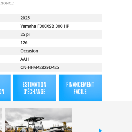
NNONCE
2025
Yamaha F300XSB 300 HP
25 pi
126
Occasion
AAH
CN-HFM42829D425
ESTIMATION
FINANCEMENT
ON
D'ÉCHANGE
FACILE