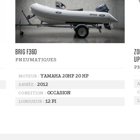
BRIG F360
ZO
UP
PNEUMATIQUES
P
YAMAHA 20HP 20 HP
MOTEUR :
A
2012
ANNÉE :
C
OCCASION
CONDITION :
L
12 PI
LONGUEUR :