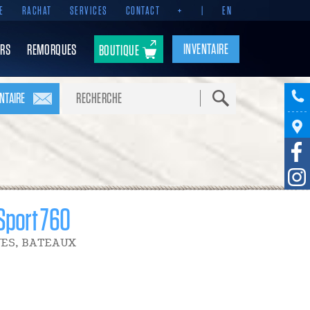
E
RACHAT
SERVICES
CONTACT
+
|
EN
INVENTAIRE
RS
REMORQUES
BOUTIQUE
Recherche
NTAIRE
 Sport 760
ES, BATEAUX
10 000 $
RABAIS POMERLEAU