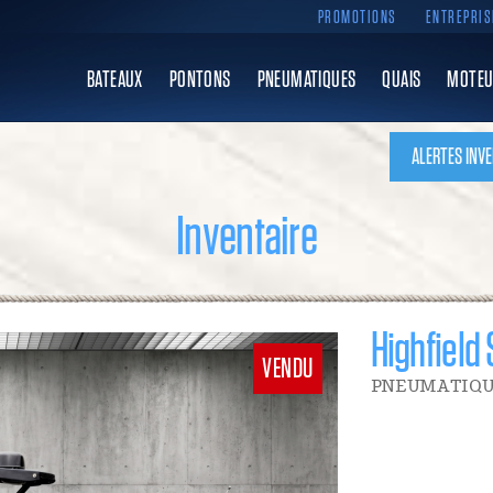
PROMOTIONS
ENTREPRIS
BATEAUX
PONTONS
PNEUMATIQUES
QUAIS
MOTEU
ALERTES INVE
Inventaire
Highfield
VENDU
PNEUMATIQU