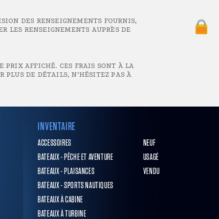
ISION DES RENSEIGNEMENTS FOURNIS,
IER LES RENSEIGNEMENTS AUPRÈS DE
 PRIX AFFICHÉ. CES FRAIS SONT À LA
 PLUS DE DÉTAILS, N’HÉSITEZ PAS À
INVENTAIRE
ACCESSOIRES
NEUF
BATEAUX - PÊCHE ET AVENTURE
USAGÉ
BATEAUX - PLAISANCES
VENDU
BATEAUX - SPORTS NAUTIQUES
BATEAUX À CABINE
BATEAUX À TURBINE