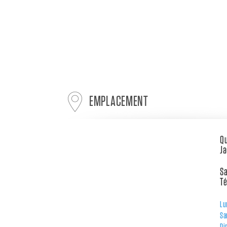
EMPLACEMENT
Qu
Ja
Sa
Té
Lu
Sa
Di