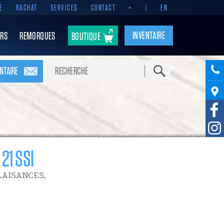
E
RACHAT
SERVICES
CONTACT
+
|
EN
INVENTAIRE
RS
REMORQUES
BOUTIQUE
Recherche
NTAIRE
 21 SSI
LAISANCES,
23 215 $
RABAIS VOLUME N.A.P.
6 680 $
RABAIS POMERLEAU LES
BATEAUX