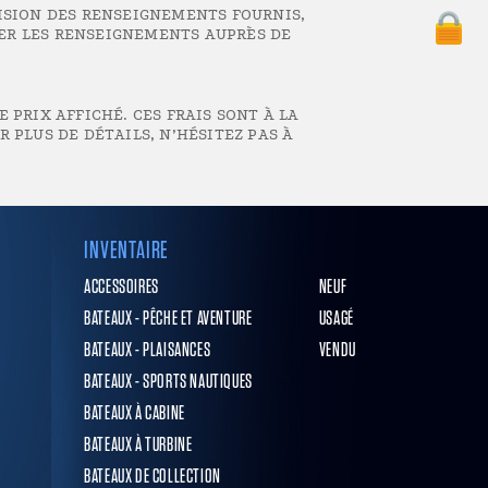
ISION DES RENSEIGNEMENTS FOURNIS,
IER LES RENSEIGNEMENTS AUPRÈS DE
 PRIX AFFICHÉ. CES FRAIS SONT À LA
 PLUS DE DÉTAILS, N’HÉSITEZ PAS À
INVENTAIRE
ACCESSOIRES
NEUF
BATEAUX - PÊCHE ET AVENTURE
USAGÉ
BATEAUX - PLAISANCES
VENDU
BATEAUX - SPORTS NAUTIQUES
BATEAUX À CABINE
BATEAUX À TURBINE
BATEAUX DE COLLECTION