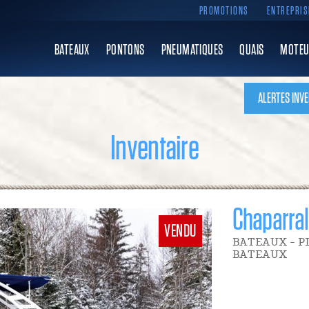
PROMOTIONS
ENTREPRIS
BATEAUX
PONTONS
PNEUMATIQUES
QUAIS
MOTEU
ALERTES INVE
Inventaire
Chaparral
VENDU
BATEAUX - P
BATEAUX