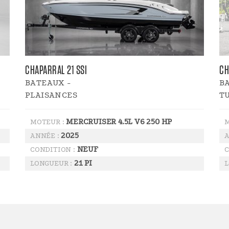
CHAPARRAL 21 SSI
CH
BATEAUX -
B
PLAISANCES
T
MERCRUISER 4.5L V6 250 HP
MOTEUR :
M
2025
ANNÉE :
A
NEUF
CONDITION :
C
21 PI
LONGUEUR :
L