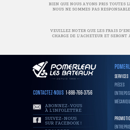
BIEN QUE NOUS AYONS PRIS TOUTES 
NOUS NE SOMMES PAS RESPONSABLES
VEUILLEZ NOTER QUE LES FRAIS D’EN
CHARGE DE L’ACHETEUR ET SERONT A
POMERL
SERVICES
PIÈCES
CONTACTEZ-NOUS
1-888-766-3756
ENTREPOS
MÉCANIQU
ABONNEZ-VOUS
À L'INFOLETTRE
SUIVEZ-NOUS
PROMOTI
SUR FACEBOOK !
ENTREPRI