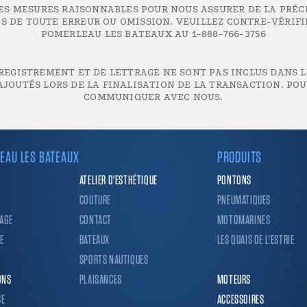
LES MESURES RAISONNABLES POUR NOUS ASSURER DE LA PRÉC
 DE TOUTE ERREUR OU OMISSION. VEUILLEZ CONTRE-VÉRIF
POMERLEAU LES BATEAUX AU 1-888-766-3756
REGISTREMENT ET DE LETTRAGE NE SONT PAS INCLUS DANS LE
JOUTÉS LORS DE LA FINALISATION DE LA TRANSACTION. POUR
COMMUNIQUER AVEC NOUS.
EAU LES BATEAUX
PRODUITS
ATELIER D'ESTHÉTIQUE
PONTONS
COUTURE
PNEUMATIQUES
AGE
CONTACT
MOTOMARINES
E
BATEAUX
LES QUAIS DE L'ESTRIE
SPORTS NAUTIQUES
ONS
PLAISANCES
MOTEURS
SE
ACCESSOIRES