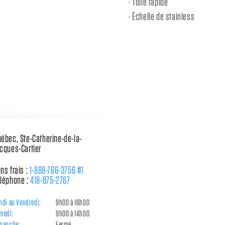
Toile rapide
Échelle de stainless
ébec, Ste-Catherine-de-la-
cques-Cartier
ns frais :
1-888-766-3756 #1
léphone :
418-875-2767
ndi au Vendredi:
9h00 à 16h00
medi:
9h00 à 14h00
manche:
Fermé