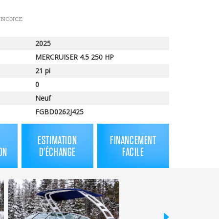
NNONCE
2025
MERCRUISER 4.5 250 HP
21 pi
0
Neuf
FGBD0262J425
ESTIMATION
FINANCEMENT
ON
D'ÉCHANGE
FACILE