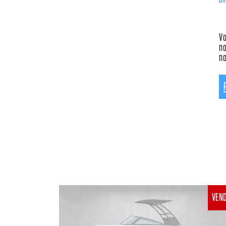
Vo
no
no
VEN