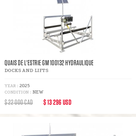
QUAIS DE L'ESTRIE GM 100132 HYDRAULIQUE
DOCKS AND LIFTS
2025
YEAR :
NEW
CONDITION :
REGULAR
DISCOUNT
$ 22 000 CAD
$ 13 296 USD
PRICE
PRICE
: