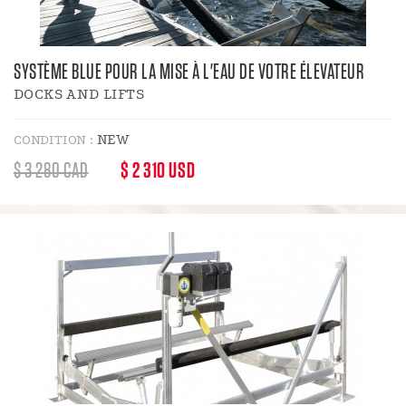
SYSTÈME BLUE POUR LA MISE À L'EAU DE VOTRE ÉLEVATEUR
DOCKS AND LIFTS
NEW
CONDITION :
PRICE
REGULAR
$ 3 280 CAD
$ 2 310 USD
:
PRICE