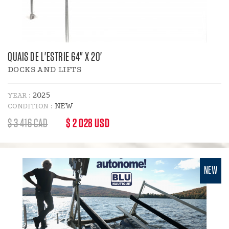
QUAIS DE L'ESTRIE 64" X 20'
DOCKS AND LIFTS
2025
YEAR :
NEW
CONDITION :
REGULAR
DISCOUNT
$ 3 416 CAD
$ 2 028 USD
PRICE
PRICE
:
NEW