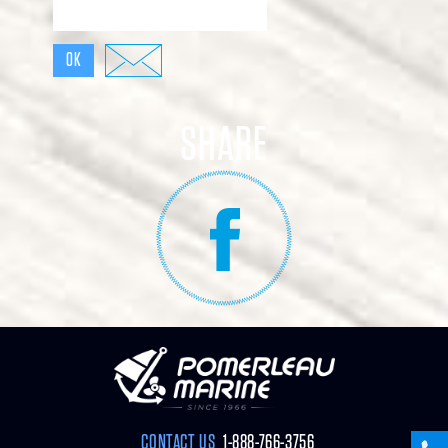
OK
SH
AR
E
CONTACT US
1-888-766-3756