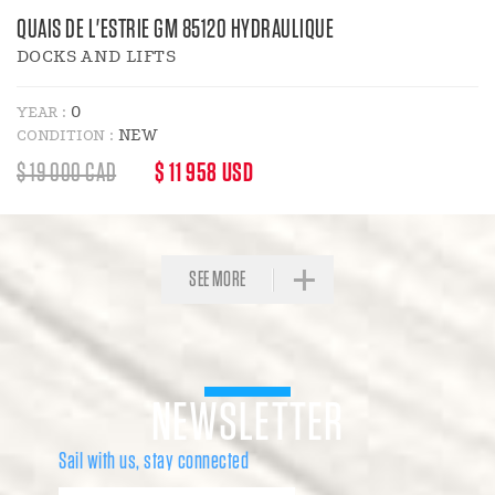
QUAIS DE L'ESTRIE GM 85120 HYDRAULIQUE
DOCKS AND LIFTS
0
YEAR :
NEW
CONDITION :
REGULAR
DISCOUNT
$ 19 000 CAD
$ 11 958 USD
PRICE
PRICE
:
SEE MORE
NEWS
LET
TER
Sail with us, stay connected