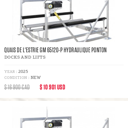
QUAIS DE L'ESTRIE GM 65120-P HYDRAULIQUE PONTON
DOCKS AND LIFTS
2025
YEAR :
NEW
CONDITION :
REGULAR
DISCOUNT
$ 16 900 CAD
$ 10 901 USD
PRICE
PRICE
: