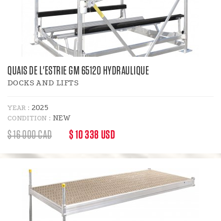
QUAIS DE L'ESTRIE GM 65120 HYDRAULIQUE
DOCKS AND LIFTS
2025
YEAR :
NEW
CONDITION :
REGULAR
DISCOUNT
$ 16 000 CAD
$ 10 338 USD
PRICE
PRICE
: